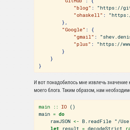
"GitHub"
:
{
"blog"
:
"https://gi
"ohaskell"
:
"https:
},
"Google"
:
{
"gmail"
:
"
shev.deni
"plus"
:
"https://ww
}
}
}
И вот понадобилось мне извлечь значение 
моего блога. Таким образом, нам необходим
main ::
IO
 ()
main 
=
do
    rawJSON 
<-
 B.readFile 
"/Use
let
 result 
=
 decodeStrict
 r