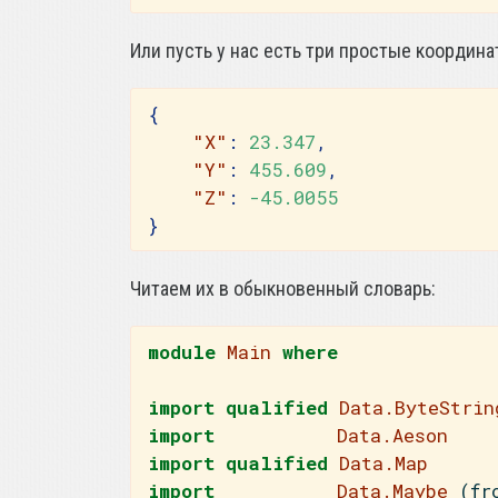
Или пусть у нас есть три простые координа
{
"X"
:
23.347
,
"Y"
:
455.609
,
"Z"
:
-45.0055
}
Читаем их в обыкновенный словарь:
module
Main
where
import
qualified
Data.ByteStrin
import
Data.Aeson
import
qualified
Data.Map
import
Data.Maybe
 (fr