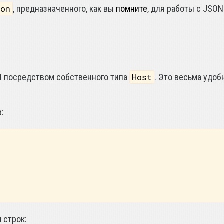
son
, предназначенного, как вы
помните
, для работы с JSON
Host
N посредством собственного типа
. Это весьма удоб
:
 строк: