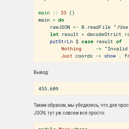
main ::
IO
 ()
main 
=
do
    rawJSON 
<-
 B.readFile 
"/Use
let
 result 
=
 decodeStrict
 r
putStrLn
$
case
 result 
of
Nothing
->
"Invalid
Just
 coords 
->
show
.
 f
Вывод:
455.609
Таким образом, мы убедились, что для про
JSON, тут уж совсем всё просто: