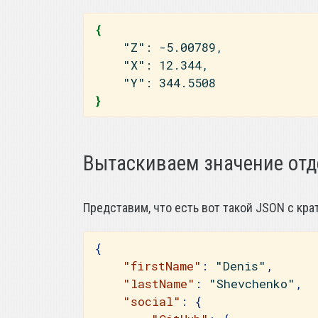
{
"Z"
:
-5.00789,
"X"
:
 12.344,
"Y"
:
 344.5508
}
Вытаскиваем значение отд
Представим, что есть вот такой JSON с кр
{
"firstName"
:
"Denis"
,
"lastName"
:
"Shevchenko"
,
"social"
:
{