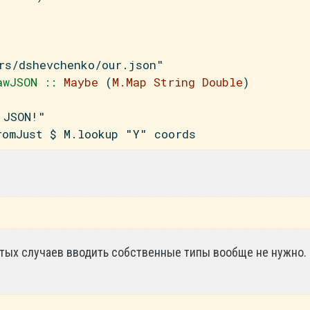
rs/dshevchenko/our.json"
awJSON ::
Maybe
 (
M.Map
String
Double
)
 JSON!"
romJust 
$
 M.lookup 
"Y"
 coords
стых случаев вводить собственные типы вообще не нужно. 