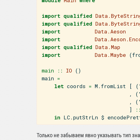
module
Main
where
import
qualified
Data.ByteStrin
import
qualified
Data.ByteStrin
import
Data.Aeson
import
Data.Aeson.Enc
import
qualified
Data.Map
import
Data.Maybe
 (fr
main ::
IO
 ()
main 
=
let
 coords 
=
 M.fromList [ (
                            , (
                            , (
                            ]
 :
in
 LC.putStrLn 
$
 encodePret
Только не забываем явно указывать тип зн