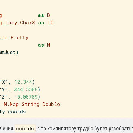
g
as
B
g.Lazy.Char8
as
LC
ode.Pretty
as
M
omJust)
"X"
, 
12.344
)
"Y"
, 
344.5508
)
"Z"
, 
-
5.00789
)
:
M.Map
String
Double
ty coords
coords
ачения
, а то компилятору трудно будет разобратьс