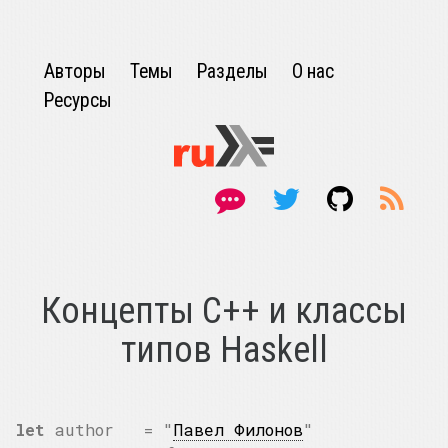
Авторы
Темы
Разделы
О нас
Ресурсы
Концепты C++ и классы
типов Haskell
let
author = "
Павел Филонов
"