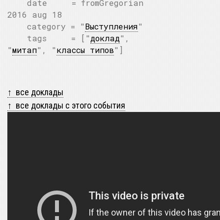
date = fromGregorian
2016 aug 18
category = "
Выступления
"
tags = ["
доклад
",
"
митап
", "
классы типов
"]
↑ все доклады
↑ все доклады с этого события